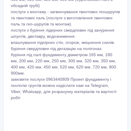
обсадній трубі)
послуги з монтажу - загвинчування гвинтових геошурупів
та гвинтових паль (послуги з виготовлення гвинтових
паль та гео-шурупів та монтаж).
послуги з буріння лідерних свердловин під занурення
шпунтів, двотавру, водозниження.
влаштування підпірних стін, огорож, зміцнення схилів.
буріння свердловин під дегазацію на полігонах.
буріння під палі фундаменту діаметром 165 мм, 180
мм, 200 мм, 220 мм, 250 мм, 300 мм, 320 мм, 350 мм,
400 мм, 420 мм, 450 мм, 520 мм, 620 мм, 720 мм, 800
900мм.
замовити послуги 0963440809 Проект фундаменту і
геологію грунтів можна надіслати нам на Telegram,
Viber, Whatsapp, для розрахунку матеріалів та вартості
робіт