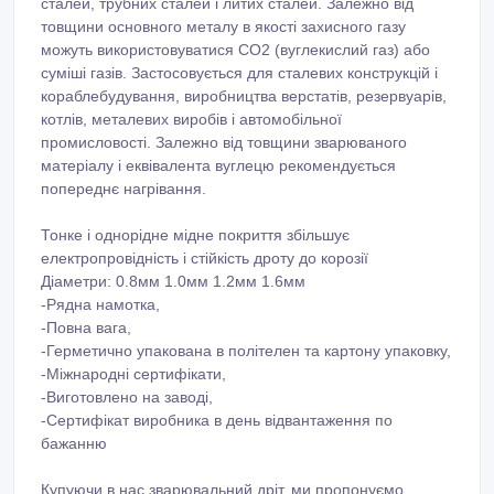
сталей, трубних сталей і литих сталей. Залежно від
товщини основного металу в якості захисного газу
можуть використовуватися CO2 (вуглекислий газ) або
суміші газів. Застосовується для сталевих конструкцій і
кораблебудування, виробництва верстатів, резервуарів,
котлів, металевих виробів і автомобільної
промисловості. Залежно від товщини зварюваного
матеріалу і еквівалента вуглецю рекомендується
попереднє нагрівання.
Тонке і однорідне мідне покриття збільшує
електропровідність і стійкість дроту до корозії
Діаметри: 0.8мм 1.0мм 1.2мм 1.6мм
-Рядна намотка,
-Повна вага,
-Герметично упакована в політелен та картону упаковку,
-Міжнародні сертифікати,
-Виготовлено на заводі,
-Сертифікат виробника в день відвантаження по
бажанню
Купуючи в нас зварювальний дріт, ми пропонуємо