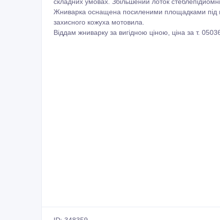
складних умовах. Збільшений лоток стеблепідйомн
Жниварка оснащена посиленими площадками під к
захисного кожуха мотовила.
Віддам жниварку за вигідною ціною, ціна за т. 0503