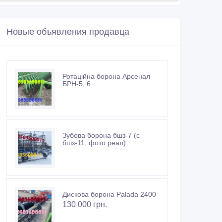
Новые объявления продавца
Ротаційна борона Арсенал
БРН-5, 6
Зубова борона бшз-7 (є
бшз-11, фото реал)
Дискова борона Palada 2400
130 000 грн.