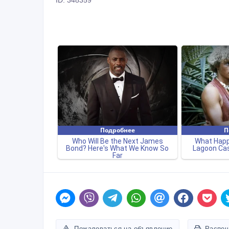
ID: 348359
Пожаловаться на объявление
Распеч