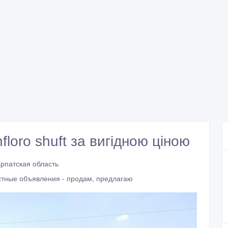
loro shuft за вигідною ціною
арпатская область
стные объявления - продам, предлагаю