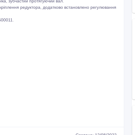
ика, зубчастий протягуючий вал.
ріплення редуктора, додатково встановлено регулювання
600011.