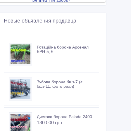
Новые объявления продавца
Ротаційна борона Арсенал
БРН-5, 6
Зубова борона бшз-7 (є
бшз-11, фото реал)
Дискова борона Palada 2400
130 000 грн.