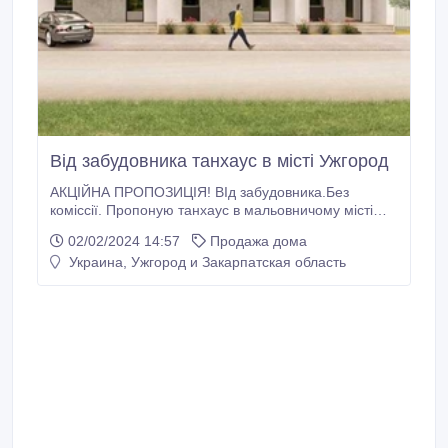
Від забудовника танхаус в місті Ужгород
АКЦІЙНА ПРОПОЗИЦІЯ! ВІд забудовника.Без
коміссії. Пропоную танхаус в мальовничому місті
Ужгород. Здача 3 квартал 2024 року. Площа від 94 м
02/02/2024 14:57
Продажа дома
кв, від 1 сотки землі. Двохповерхові будинки з
Украина, Ужгород и Закарпатская область
бельгійської подвійної керамічної цегли утеплені
пінопластом. Перший поверх: кухня, гостьова,
гардероб, санвузол.