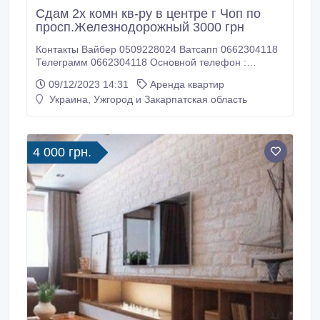
Сдам 2х комн кв-ру в центре г Чоп по
просп.Железнодорожный 3000 грн
Контакты Вайбер 0509228024 Ватсапп 0662304118
Телеграмм 0662304118 Основной телефон :
0662304118 Сдам 2х комн кв-ру в центре по просп.
09/12/2023 14:31
Аренда квартир
Железнодорожный возле почты. Квартира с
Украина, Ужгород и Закарпатская область
мебелью и быт.техникой, светлая и уютная. Ремонт
делали в 2019 году, водонакопительная система на
300 литров. Есть интернет, свое индивидуальное
отопление.
4 000 грн.