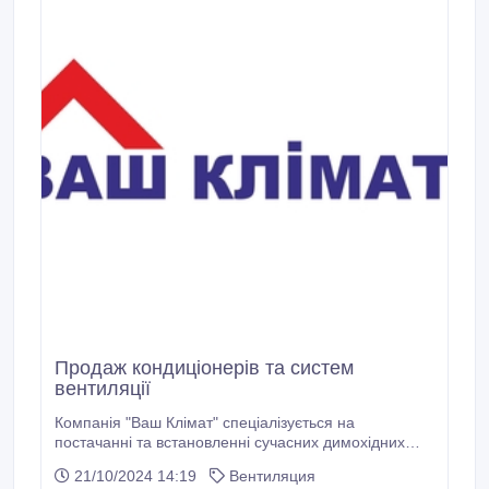
Продаж кондиціонерів та систем
вентиляції
Компанія "Ваш Клімат" спеціалізується на
постачанні та встановленні сучасних димохідних
систем, що забезпечують ефективне відведення
21/10/2024 14:19
Вентиляция
димових газів і надійність опалювальних рішень для