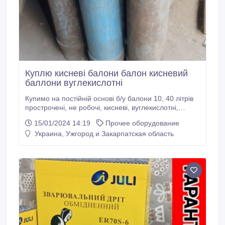
Куплю кисневі балони балон кисневий
баллони вуглекислотні
Купимо на постійній основі б/у балони 10, 40 літрів
прострочені, не робочі, кисневі, вуглекислотні,
аргонові, азотні, для гелію, з під повітря зтисненого,
15/01/2024 14:19
Прочее оборудование
закису азоту, тощо. В необмежених кількостях,
Украина, Ужгород и Закарпатская область
Дорого. Розглянемо всі варіанти. Знаходимось в
м.Київ Тел.: 0686276205.