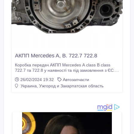
АКПП Mercedes A, B. 722.7 722.8
Коробка передач АКПП Mercedes A class B class
722.7 та 722.8 у наявності та під замовлення з ЄС.
Наш сайт akpp.in.ua Будьякі коробки передач з ЄС.
26/02/2024 19:32
Автозапчасти
Гарантія від 30 днів. Сайт: https://akpp.in.ua/ Тел
Украина, Ужгород и Закарпатская область
+380681451053 +380660100405.