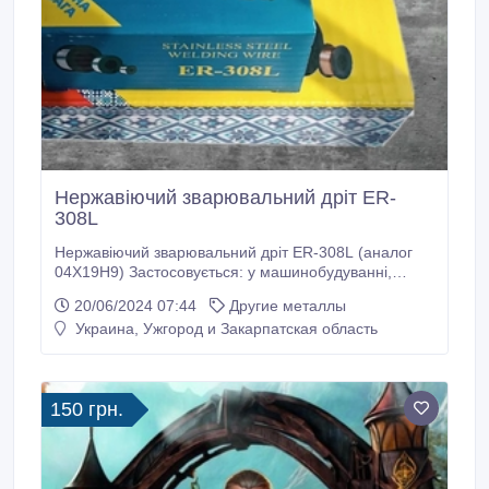
Нержавіючий зварювальний дріт ER-
308L
Нержавіючий зварювальний дріт ER-308L (аналог
04Х19Н9) Застосовується: у машинобудуванні,
нафтовій, хімічній та харчовій галузі, для
20/06/2024 07:44
Другие металлы
виготовлення трубопроводів, ємностей, бойлерів
Украина, Ужгород и Закарпатская область
тощо. Діаметри: Дріт нержавіючий Er-308L д. 0, 8мм
( 1кг) Дріт нержавіючий Er-308L д. 0, 8мм ( 5кг) Дріт
нержавіючий Er-308L д.
150 грн.