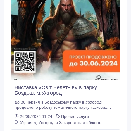
Виставка «Світ Велетнів» в парку
Боздош, м.Ужгород
До 30 червня в Боздоському парку в Ужгороді
продовжено роботу тематичного парку казкових
персонажів Світ Велетнів, що не має aнaлогів у світі.
26/05/2024 11:24
Прочие услуги
Головні герої парку - добрі та злі велетні з легенди
Украина, Ужгород и Закарпатская область
про Долину Туманів, що «оживають» за допомогою
аніматроніки. Понад 30 анімованих фігур велетнів