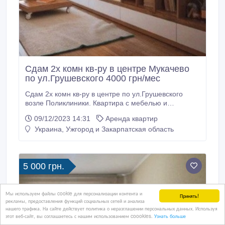
Сдам 2х комн кв-ру в центре Мукачево
по ул.Грушевского 4000 грн/мес
Сдам 2х комн кв-ру в центре по ул.Грушевского
возле Поликлиники. Квартира с мебелью и
быт.техникой, светлая и уютная. Ремонт делали в
09/12/2023 14:31
Аренда квартир
2019 году, водонакопительная система на 300
Украина, Ужгород и Закарпатская область
литров. Есть интернет, свое индивидуальное
отопление. На дом установлен генератор, без света
не останетесь. Сдаю на долгий срок порядочным
людям.
5 000 грн.
Мы используем файлы cookie для персонализации контента и
Принять!
рекламы, предоставления функций социальных сетей и анализа
нашего трафика. На сайте действует политика о неразглашении персональных данных. Используя
этот веб-сайт, вы соглашаетесь с нашим использованием coookies.
Узнать больше