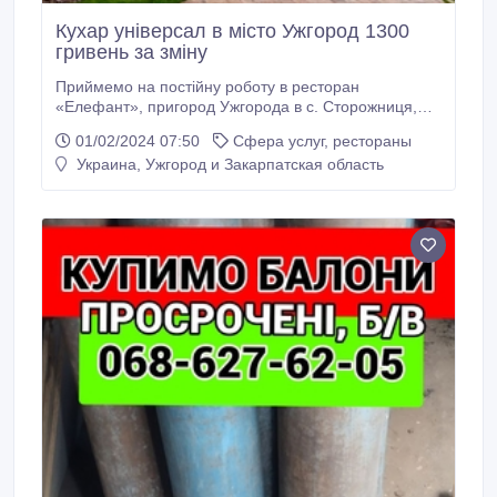
Кухар універсал в місто Ужгород 1300
гривень за зміну
Приймемо на постійну роботу в ресторан
«Елефант», пригород Ужгорода в с. Сторожниця,
вул.Тарнівецька, 2 - кухаря-універсала з досвідом
01/02/2024 07:50
Сфера услуг, рестораны
роботи на кухні та з досвідом роботи на мангалі,
Украина, Ужгород и Закарпатская область
заробітна плата 1300грн./день Графік роботи 5 днів
в тижні робочі, 2-вихідні, години з 10:00 до 24:00, 14-
годинний робочий день.