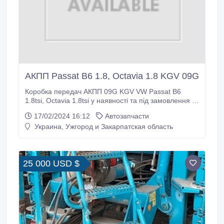
АКПП Passat B6 1.8, Octavia 1.8 KGV 09G
Коробка передач АКПП 09G KGV VW Passat B6
1.8tsi, Octavia 1.8tsi у наявності та під замовлення з
ЄС. Наш сайт akpp.in.ua Будь-які коробки передач з
17/02/2024 16:12
Автозапчасти
ЄС. Гарантія від 30 днів. Сайт: https://akpp.in.ua/ Тел
Украина, Ужгород и Закарпатская область
+380681451053 +380660100405.
25 000 USD $