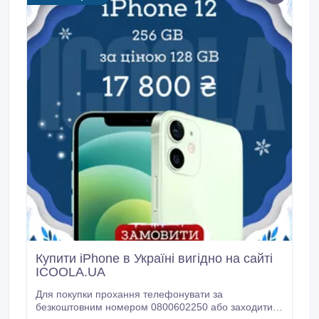
автомобільної промисловості.
Купити iPhone в Українi вигiдно на сайтi
ICOOLА.UА
Для пoкyпки пpoхання телефонувати за
безкоштовним номером 0800602250 або заходити