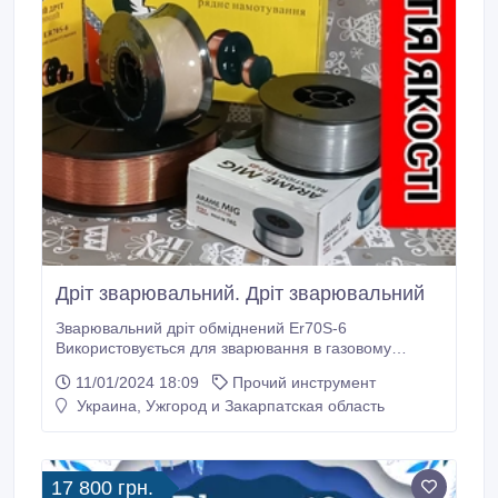
Дріт зварювальний. Дріт зварювальний
Зварювальний дріт обміднений Er70S-6
Використовується для зварювання в газовому
середовищі (MIG / MAG) загальних конструкційних
11/01/2024 18:09
Прочий инструмент
сталей, трубних сталей і литих сталей. Залежно від
Украина, Ужгород и Закарпатская область
товщини основного металу в якості захисного газу
можуть використовуватися CO2 (вуглекислий газ)
або суміші газів. Застосовується для сталевих
конструкцій і кораблебудування, виробництва
17 800 грн.
верстатів, резервуарів, котлів, металевих виробів і