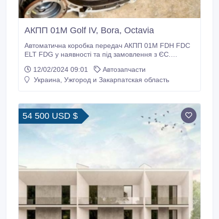
АКПП 01M Golf IV, Bora, Octavia
Автоматична коробка передач АКПП 01М FDH FDC
ELT FDG у наявності та під замовлення з ЄС.
Гарантія. Любі коробки передач з ЄС. Наш сайт
12/02/2024 09:01
Автозапчасти
akpp.in.ua Тел.: +380681451053, +380660100405.
Украина, Ужгород и Закарпатская область
54 500 USD $