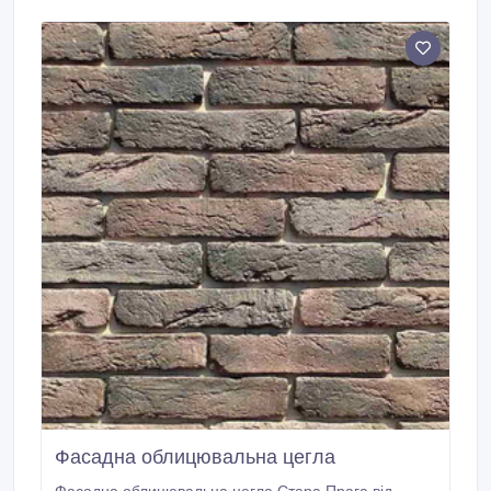
до 5 метрів заввишки взаємодіють та розмовляють з
гостями голосами відомих українців, таких як:
Володимир Горянський, Павло Зібров, Ольга
Сумська, Віталій Борисюк, Михайло Заливако,
LAUD, Анатолій Анатоліч та інші.
Фасадна облицювальна цегла