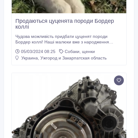
Продаються цуценята породи Бордер
коллі
Чудова можливість придбати цуценят породи
Бордер коллі! Наші малюки вже з народження
звикли до тепла і уваги, вони готові стати вашими
05/03/2024 08:25
Собаки, щенки
вірними супутниками та помічниками! Бордер коллі -
Украина, Ужгород и Закарпатская область
це не лише смарт, але й робочий пес. Вони мають
безмежну енергію та відданість. Ці собаки можуть
вам допомогти як у пошукових операціях, так і у
терапевтичних програмах або в ролі пастухів.