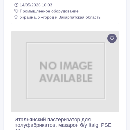
пищевых или промышленных жидкостей,
14/05/2026 10:03
фильтрованной или густой жидкости, способной
Промышленное оборудование
удовлетворить разнообразные потребности в
емкости тары, скорости наполнения, точности
Украина, Ужгород и Закарпатская область
уровня наполнения, типа используемой тары.
Возможностей использования несколько: разлив
пищевых жидкостей (масло, вино, соки), косметика
(эфирные масла), очищающие жидкости (на
спиртовой основе также).
Итальянский пастеризатор для
полуфабрикатов, макарон б/у Italgi PSE