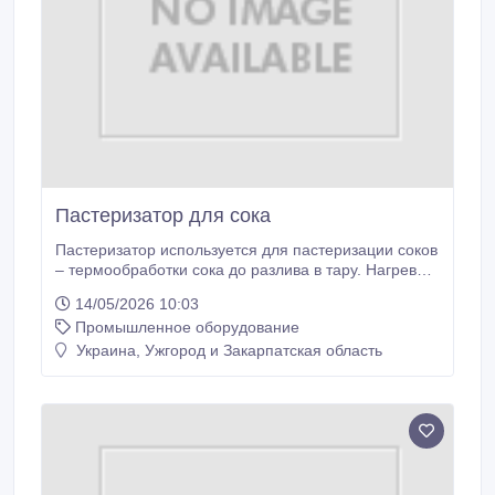
Пастеризатор для сока
Пастеризатор используется для пастеризации соков
– термообработки сока до разлива в тару. Нагрев
воды в котле может производиться с помощью
14/05/2026 10:03
следующих источников тепла: дизель, газ,
Промышленное оборудование
электронагреватель или пар. Особенности: -
Процесс пастеризации управляется с помощью
Украина, Ужгород и Закарпатская область
PLC, который регулирует температуру
отопительной воды, скорость насоса и
обеспечивает небольшое отклонение исходной
температуры.