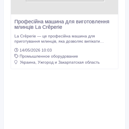
Професійна машина для виготовлення
млинців La Crêperie
La Crêperie — це професійна машина для
приготування млинців, яка дозволяє випікати
ароматні млинці, солодкі чи солоні, з високою
14/05/2026 10:03
швидкістю випікання та простотою використання. La
Промышленное оборудование
Crêperie – єдина машина для млинців, яка дозволяє
приготувати до 240 порцій за одну годину і не
Украина, Ужгород и Закарпатская область
потребує витяжки, оскільки вона не виділяє диму та
запаху.