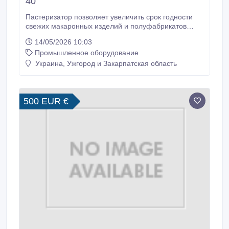
40
Пастеризатор позволяет увеличить срок годности
свежих макаронных изделий и полуфабрикатов
путем нагревания продукта (пастеризацией), кроме
14/05/2026 10:03
того, машина уменьшает содержание бактерий,
Промышленное оборудование
нагревая продукт в течении необходимого времени
и поддерживая необходимую влажность Машина
Украина, Ужгород и Закарпатская область
может обрабатывать от 40 до 80 кг/час различных
видов макаронных изделий, а также равиоли,
каппеллетти и другие продукты с начинкой.
500 EUR €