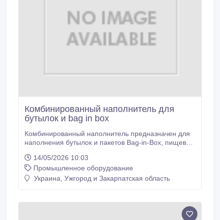
Комбинированный наполнитель для
бутылок и bag in box
Комбинированный наполнитель предназначен для
наполнения бутылок и пакетов Bag-in-Box, пищевых
жидкостей, таких как вино, сок, оливковое масло и
14/05/2026 10:03
других. Изготовлен из нержавеющей стали AISI 304,
Промышленное оборудование
установлен н 4 колеса. Резервуар для хранения
устанавливается в верхней части наполнителя и
Украина, Ужгород и Закарпатская область
подсоединяется непосредственно к пастеризатору с
помощью фитинга DIN 25.