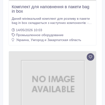
Комплект для наповнення в пакети bag
in box
Даний мінімальний комплект для розливу в пакети
bag in box складається з наступних компонентів: -
пістолет для розливу з нержавіючої сталі; -
14/05/2026 10:03
допоміжна опора з нержавіючої сталі для пакетів; -
Промышленное оборудование
система закриття крану; - цифровий витратомір з
калібруванням. Максимально 7000 л/год. Даний
Украина, Ужгород и Закарпатская область
набір є простою системою для наповнення пакетів
bag in box, а також будь-яких інших ємностей, як
каністри або бочки, де необхідний точний контроль
за об’ємом розливу.