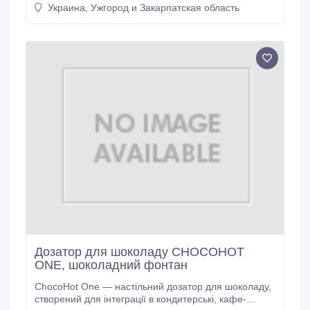
на колесах, так і в настільному виконанні. Дані
Украина, Ужгород и Закарпатская область
фільтра виготовлені з нержавіючої сталі AISI 304,
фільтрувальні пластини з харчового поліпропілену, є
різні за розміром: 20×20 (кількість пластин 6, 10, 20,
30, 40) або 40х40 на візку (кількість пластин 20, 30,
40, 50).
Дозатор для шоколаду CHOCOHOT
ONE, шоколадний фонтан
ChocoHot One — настільний дозатор для шоколаду,
створений для інтеграції в кондитерські, кафе-