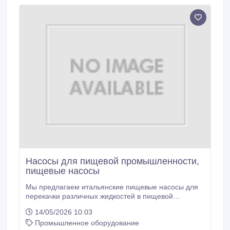
(по запросу мы может быть изготовлена установка с
дозированием до 30 литров) а также в bag in box до
5 литров.
Насосы для пищевой промышленности,
пищевые насосы
Мы предлагаем итальянские пищевые насосы для
перекачки различных жидкостей в пищевой
промышленности, а именно: перекачки жидкой,
14/05/2026 10:03
вязкой и текучей среды - сока, джемов, варенья,
Промышленное оборудование
йогуртов, сгущенки, сиропов, лимонадов, шоколада,