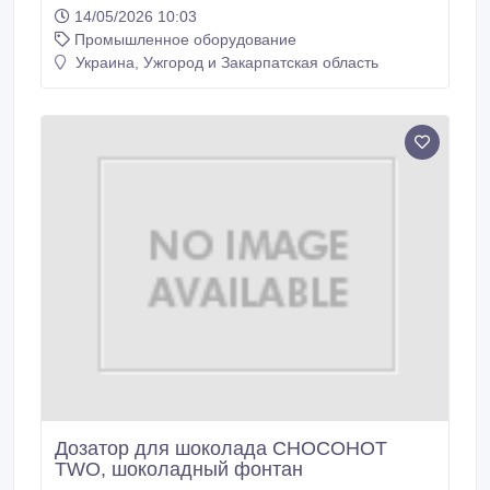
морозива та магазини шоколаду. ChocoHot One
14/05/2026 10:03
дозволяє привернути увагу клієнтів завдяки своєму
Промышленное оборудование
мальовничому ефекту та стильному дизайну і може
використовуватися для наповнення ріжків і чашок,
Украина, Ужгород и Закарпатская область
келихів гарячим шоколадом, створення красивих
прикрас тощо.
Дозатор для шоколада CHOCOHOT
TWO, шоколадный фонтан