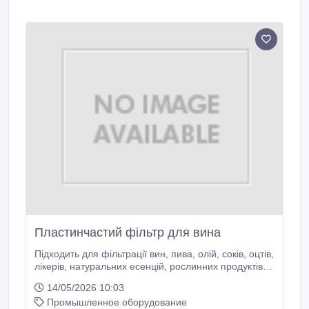
Пластинчастий фільтр для вина
Підходить для фільтрації вин, пива, олій, соків, оцтів,
лікерів, натуральних есенцій, рослинних продуктів
та косметики. Основне призначення – фільтрація
14/05/2026 10:03
вина. Практичний та простий у своєму
Промышленное оборудование
функціонуванні фільтр. Доступний як у версії візка