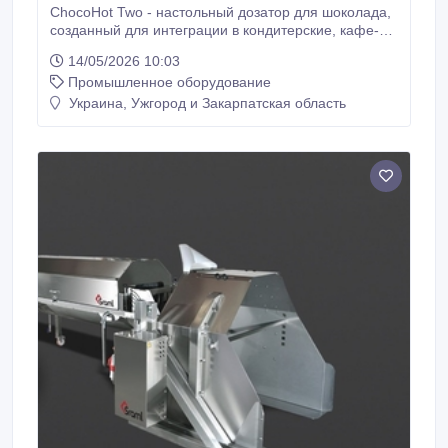
ChocoHot Two - настольный дозатор для шоколада,
созданный для интеграции в кондитерские, кафе-
мороженые и магазины шоколада. ChocoHot Two
14/05/2026 10:03
позволяет привлечь внимание клиентов благодаря
Промышленное оборудование
своему живописному эффекту и стильному дизайну
и может использоваться для наполнения рожков и
Украина, Ужгород и Закарпатская область
чашек, бокалов горячим шоколадом, создания
красивых украшений и т.