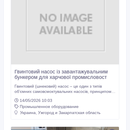
Гвинтовий насос із завантажувальним
бункером для харчової промисловост
Гвинтовий (шнековий) насос – це один з типів
об’ємних самовсмоктувальних насосів, принципом
роботи якого є передача рідини завдяки дії ротора з
14/05/2026 10:03
нержавіючої сталі всередині гумового статора.
Промышленное оборудование
Основним видом застосування даного насоса є
перекачування цільного або очищеного винограду
Украина, Ужгород и Закарпатская область
та подрібнених фруктів, компактна конструкція якого
забезпечує можливість установки безпосередньо під
дробаркою або протиральною машиною.