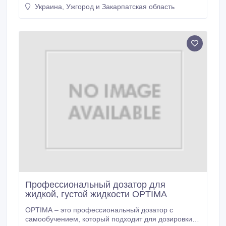
спирта, сиропов и многих других продуктов. Мы
Украина, Ужгород и Закарпатская область
можем предложить емкости от 12 до 10 000 литров.
Профессиональный дозатор для
жидкой, густой жидкости OPTIMA
OPTIMA – это профессиональный дозатор с
самообучением, который подходит для дозировки