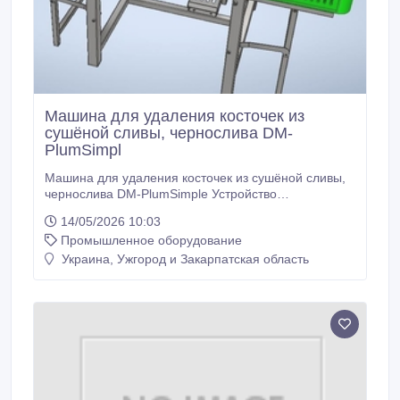
Машина для удаления косточек из
сушёной сливы, чернослива DM-
PlumSimpl
Машина для удаления косточек из сушёной сливы,
чернослива DM-PlumSimple Устройство
предназначено для механического удаления
14/05/2026 10:03
косточек из сушеной сливы после бланширования.
Промышленное оборудование
Слива устанавливается вручную, вертикально на
резиновое кольцо под толкателем. В таком
Украина, Ужгород и Закарпатская область
положении наиболее качественно и безопасно
происходит удаление косточки из плода.