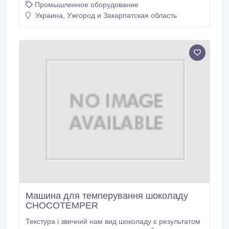
Промышленное оборудование
макаронных изделиях. Пресса могут работать с
любым типом муки. Части контактирующие с
Украина, Ужгород и Закарпатская область
продуктом изготовлены из нержавеющей стали.
Машина для темперування шоколаду
CHOCOTEMPER
Текстура і звичний нам вид шоколаду є результатом