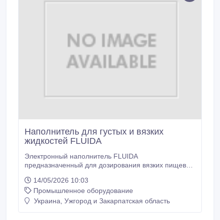
Наполнитель для густых и вязких
жидкостей FLUIDA
Электронный наполнитель FLUIDA
предназначенный для дозирования вязких пищевых
и непищевых жидкостей, в частности оливкового
14/05/2026 10:03
масла, сливок, сиропов, джемов, мыла,
Промышленное оборудование
промышленных моющих средств. Это идеальное
решение для полуавтоматического розлива
Украина, Ужгород и Закарпатская область
продуктов в тару из любого материала (стекло,
алюминий, ПВХ) от 100 мл до максимум 5 литров