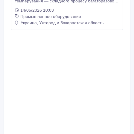
темперування — складного процесу багаторазового
нагрівання і охолодження шоколадної маси. Саме
14/05/2026 10:03
так набувається глянцева поверхня, характерний
Промышленное оборудование
хрускіт при розломі й танення при певній
температурі. У фізичних процесах всередині
Украина, Ужгород и Закарпатская область
шоколаду кристали жирних кислот какао-масла
набувають структуровану форму.