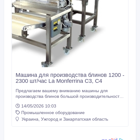
Машина для производства блинов 1200 -
2300 шт/час La Monferrina C3, C4
Предлагаем вашему вниманию машины для
производства блинов большой производительности
круглой (La Monferrina C3) или прямоугольной (La
14/05/2026 10:03
Monferrina C4) формы. Данное оборудование
Промышленное оборудование
высокой производительности для изготовления
блинов позволяет получать готовые блины с
Украина, Ужгород и Закарпатская область
производительностью ленты 120 – 150 м/час или
круглых блинов 1200 - 2300 шт/час.