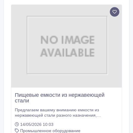
Пищевые емкости из нержавеющей
стали
Предлагаем вашему вниманию емкости из
нержавеющей стали разного назначения,
конструкции, объема и комплектации. Это емкости
14/05/2026 10:03
для питьевой воды, фруктовых соков, вина, свежего
Промышленное оборудование
молока и кисломолочных продуктов, пищевого