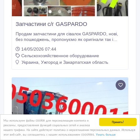
Запчастини с/г GASPARDO
Продам запчастини для сівалок GASPARDO, нові,
без пошкоджень, пропонуємо як оригінали так і
замінники. Склад з запчастинами знаходить в місті
14/05/2026 07:44
Дніпро. Стосовно форми оплати, деталей,
Сельскохозяйственное оборудование
звертайтесь 380503600011..
Украина, Ужгород и Закарпатская область
Мы используем файлы cookie для персонализации контента и
Принять!
рекламы, предоставления функций социальных сетей и анализа
нашего трафика. На сайте действует политика о неразглашении персональных данных. Используя
этот веб-сайт, вы соглашаетесь с нашим использованием coookies.
Узнать больше