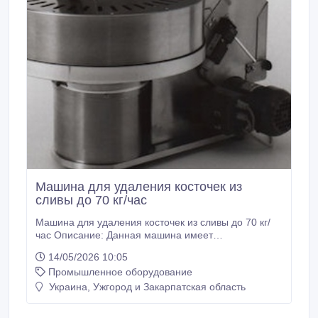
Машина для удаления косточек из
сливы до 70 кг/час
Машина для удаления косточек из сливы до 70 кг/
час Описание: Данная машина имеет
производительность до 70 кг/час и позволяет
14/05/2026 10:05
удалять косточки из слив диаметром до 45 мм.
Промышленное оборудование
Главная особенность – оставляет фрукты целыми!
Преимущества: - аналогичные машины для
Украина, Ужгород и Закарпатская область
удаления косточек из сливы являются
полуавтоматическими (фрукты вставляются в