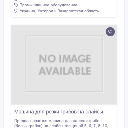
косточек из жмыха винограда и других схожих
Промышленное оборудование
продуктов. Продукт перерабатывается в сухом виде,
влажность до 50%. На машине отбираются крупные
Украина, Ужгород и Закарпатская область
частицы кожицы и кусочки стеблей, а косточки
(семена) и мелкие частицы просеиваются через
отверстия барабана и поступают на транспортер,
установленный в нижней части машины.
Машина для резки грибов на слайсы
Предназначается машина для нарезки грибов
(белых грибов) на слайсы толщиной 5, 6, 7, 8, 10,