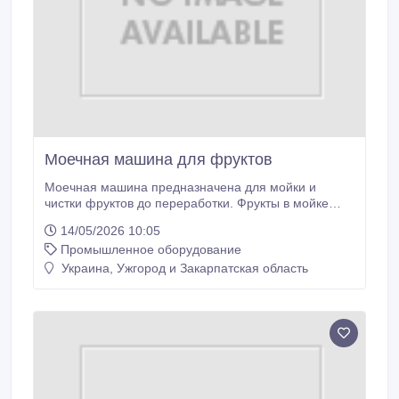
Моечная машина для фруктов
Моечная машина предназначена для мойки и
чистки фруктов до переработки. Фрукты в мойке
промываются водой и мягкими щетками, не
14/05/2026 10:05
повреждая продукт. Производительность 3000 кг/
Промышленное оборудование
час. Особенности: - Все детали изготовлены из
нержавеющей стали. - Установлена на поворотных
Украина, Ужгород и Закарпатская область
колесах. - Щетки изготовлены из нетоксичного
материала.