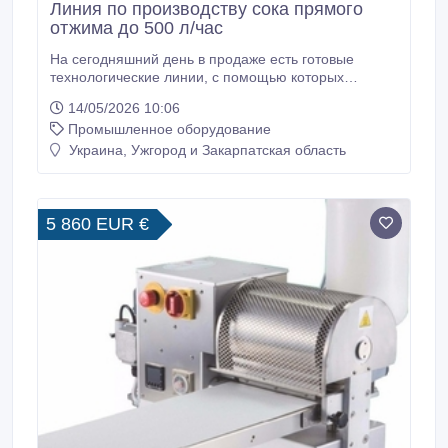
Линия по производству сока прямого
отжима до 500 л/час
На сегодняшний день в продаже есть готовые
технологические линии, с помощью которых
автоматизируется весь процесс производства сока
14/05/2026 10:06
прямого отжима. Наша компания, ООО «АР-ТЕХ»
Промышленное оборудование
может предложить вам автоматические линии для
производства сока разной производительности. Как
Украина, Ужгород и Закарпатская область
правило, используется следующее оборудование
для производства сока: 1.
5 860 EUR €