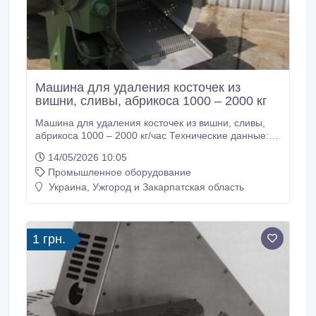
Машина для удаления косточек из
вишни, сливы, абрикоса 1000 – 2000 кг
Машина для удаления косточек из вишни, сливы,
абрикоса 1000 – 2000 кг/час Технические данные:
Главный привод: мощность - 2, 2 кВт Обороты на
14/05/2026 10:05
выходе: 7, 3-47 мин Привод щеток: мощность - 0, 37
Промышленное оборудование
кВт Привод разрезающего узла: мощность - 0, 37
кВт Привод вибрационного стола: мощность - 0, 75
Украина, Ужгород и Закарпатская область
кВт Габаритные размеры: Длина: 3020 мм, без
вибростола: 2800 мм Ширина: 1350 мм Высота:
1750 мм Масса: 1800 кг Обслуживающий персонал:
1-2 человека.
1 грн.