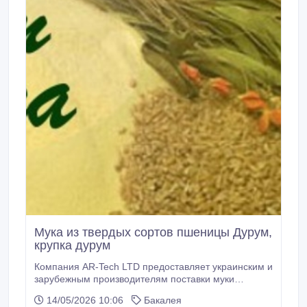
Мука из твердых сортов пшеницы Дурум,
крупка дурум
Компания AR-Tech LTD предоставляет украинским и
зарубежным производителям поставки муки
(крупки) из пшеницы твердых сортов Дурум (англ. -
14/05/2026 10:06
Бакалея
"durum semolina") - сырья для производства