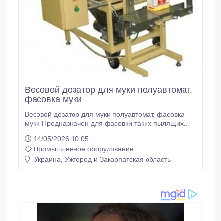
Весовой дозатор для муки полуавтомат,
фасовка муки
Весовой дозатор для муки полуавтомат, фасовка
муки Предназначен для фасовки таких пылящих
продуктов, как мука, сахарная пудра, порошок
14/05/2026 10:05
какао, сухое молоко и других подобных продуктов в
Промышленное оборудование
готовые бумажные пакеты. Дозатор в
автоматическом режиме обеспечивает засыпку и
Украина, Ужгород и Закарпатская область
дозирование (взвешивание) продукта (мука),
транспортируя его из приемного бункера в
бумажный пакет.