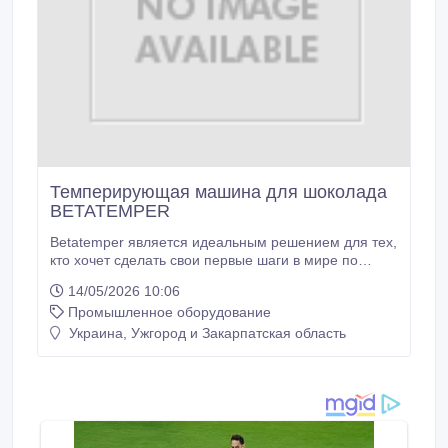
Темперирующая машина для шоколада
BETATEMPER
Betatemper является идеальным решением для тех,
кто хочет сделать свои первые шаги в мире по
темперированию шоколада. Эта темперирующая
14/05/2026 10:06
машина основана на методе посева, идеальна для
Промышленное оборудование
темперирования небольших количеств шоколада.
После того, как шоколад расплавится и добавятся
Украина, Ужгород и Закарпатская область
дополнительные шоколадные каллеты, система
охлаждения вентилятором позволит добиться
температуры темперирования.