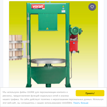
ячейки руками).
Мы используем файлы cookie для персонализации контента и
Принять!
Корзинчатый пресс для фруктов
рекламы, предоставления функций социальных сетей и анализа
нашего трафика. На сайте действует политика о неразглашении персональных данных. Используя
этот веб-сайт, вы соглашаетесь с нашим использованием coookies.
Узнать больше
Корзинчатый пресс для фруктов Корзинчатый пресс