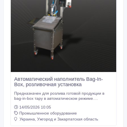
Автоматический наполнитель Bag-In-
Box, розливочная установка
Предназначен для розлива готовой продукции в
bag-in-box тару в автоматическом режиме.
Основные характеристики: - Горячий разлив в тару
14/05/2026 10:05
от 3 до 20 литров. - Возможность наполнения тары
Промышленное оборудование
с разными размерами отверстий и клапанов. -
Ручная подача пакетов в зону розлива. - Резервуар
Украина, Ужгород и Закарпатская область
для стабилизации и деаэрации сока после