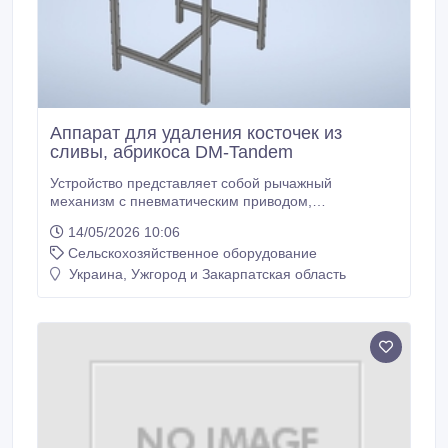
Аппарат для удаления косточек из
сливы, абрикоса DM-Tandem
Устройство представляет собой рычажный
механизм с пневматическим приводом,
предназначенный для удаления косточек с
14/05/2026 10:06
косточковых плодов круглой или эллиптической
Сельскохозяйственное оборудование
формы с ручным размещением сырья в ячейках (по
2 штуки). Запуск пневмопривода рычага происходит
Украина, Ужгород и Закарпатская область
автоматически благодаря фотоэлектрическим
датчикам.