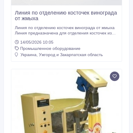
Линия по отделению косточек винограда
от жмыха
Линия по отделению косточек винограда от жмыха
Линия предназначена для отделения косточек из
виноградного жмыха, дробленого шиповника и
14/05/2026 10:05
других подобных продуктов. Продукт
Промышленное оборудование
перерабатывается в сухом виде, влажность до 50%.
Основные операции, выполняемые линией:
Украина, Ужгород и Закарпатская область
рыхление выжимки, отделение косточек (семян),
очистка косточек от примесей.