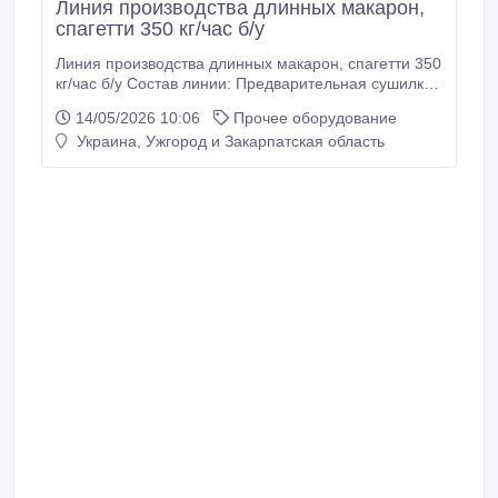
Линия производства длинных макарон,
спагетти 350 кг/час б/у
Линия производства длинных макарон, спагетти 350
кг/час б/у Состав линии: Предварительная сушилка,
сушилка Макаронный пресс Бункера хранения
14/05/2026 10:06
Прочее оборудование
Упаковочные машины Опции В наличии есть
Украина, Ужгород и Закарпатская область
предложения так-же на большую
производительность. Все предложения
предоставляем по запросу. Ждем Ваших
обращений.