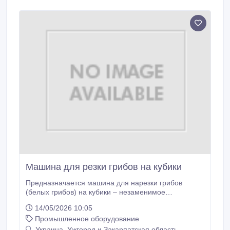
пастеризации (горячего розлива).
Машина для резки грибов на кубики
Предназначается машина для нарезки грибов
(белых грибов) на кубики – незаменимое
оборудование в каждой крупной
14/05/2026 10:05
перерабатывающей компании. Производится в
Промышленное оборудование
нескольких моделях, различающихся по габаритам
куба, а именно: 12х12, 15х15, 17х17, 10х15, 20х15,
Украина, Ужгород и Закарпатская область