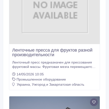
Ленточные пресса для фруктов разной
производительности
Ленточный пресс предназначен для прессования
фруктовой массы. Фруктовая мезга перемещается
по ленте пресса, которая прижимает ее к роликам.
14/05/2026 10:05
Мякоть фруктов распределяется на нейлоновой
Промышленное оборудование
ленте, которая по мере продвижения вперед
проходит через ряд роликов с уменьшающимся
Украина, Ужгород и Закарпатская область
диаметром. Полученный сок собирается в
накопительном резервуаре небольшого объема и
быстро переносится в резервуары для
предотвращения окисления.