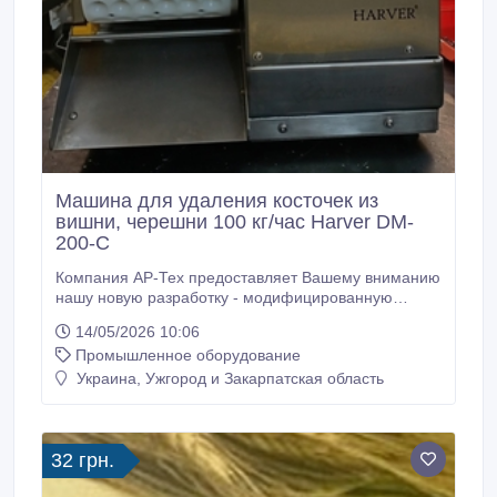
Машина для удаления косточек из
вишни, черешни 100 кг/час Harver DM-
200-C
Компания АР-Тех предоставляет Вашему вниманию
нашу новую разработку - модифицированную
косточковыбивную машину для вишни Harver
14/05/2026 10:06
DM200-C. Машина предназначена для выбивания
Промышленное оборудование
косточек из свежих плодов вишни, черешни.
Максимальная производительность 80-100 кг/час.
Украина, Ужгород и Закарпатская область
Производительность данной машины зависит от
размера плодов.
32 грн.