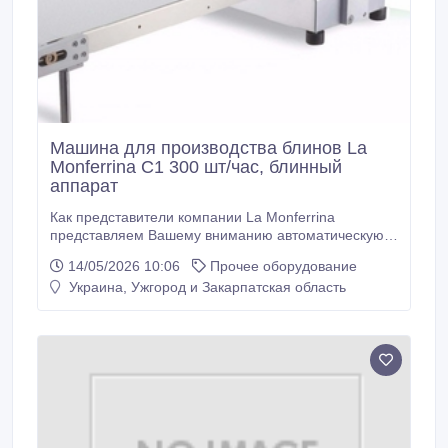
Машина для производства блинов La
Monferrina C1 300 шт/час, блинный
аппарат
Как представители компании La Monferrina
представляем Вашему вниманию автоматическую
машину невысокой производительности для
14/05/2026 10:06
Прочее оборудование
изготовления готовых блинов прямоугольной
Украина, Ужгород и Закарпатская область
формы. Блинный аппарат рекомендуются для
использования в ресторанах, столовых, кафе и для
магазинов, торгующих свежеприготовленными
изделиями.