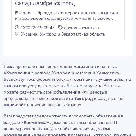
Склад Ламбре Ужгород
E-lambre – брендовый интернет магазин косметики
и парфюмерии французской компании Ламбре!
Являясь главным представителем марки на
13/02/2019 09:47
Другая косметика
Украине, мы предлагаем самый полный
Украина, Ужгород и Закарпатская область
ассортимент, доступный в каталоге бренда. Другие
преимущества интернет магазина косметики и
парфюмерии Ламбре в Ужгороде 1. Постоянный
адрес! В отличии от физического склада/магазина
мы не переедим в другой район города.
Ниже представлены предложения
магазинов
и частные
объявления
в регионе
Ужгород
и категории
Косметика
.
Воспользуйтесь формой поиска, чтобы найти
лучшие цены
на
товары или услуги, которые вы бы хотели купить. Вы также
можете разместить свои
объявления
или ценовые
предложения в раздел
Косметика Ужгород
и создать свой
мини-сайт
в течение нескольких минут.
Вам предоставили возможность просмотреть объявления в
разделе
«Косметика»
доски бесплатных объявлений. В
данном разделе вы можете найти частные и деловые
объявления
на тему
продажи Косметика, Ужгород
,
покупки