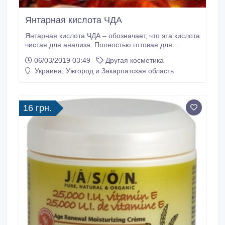
Янтарная кислота ЧДА
Янтарная кислота ЧДА – обозначает, что эта кислота
чистая для анализа. Полностью готовая для
использования в производстве косметики и пище,
06/03/2019 03:49
Другая косметика
как пищевая добавка. Заменяет по свойствам
Украина, Ужгород и Закарпатская область
лимонную кислоту. Она полностью растворима в
горячей воде. Незаменимое средство от морщин и
пигментных пятен. Заставляет кожу дышать по-
новому, придает блеск и красоту.
16 грн.