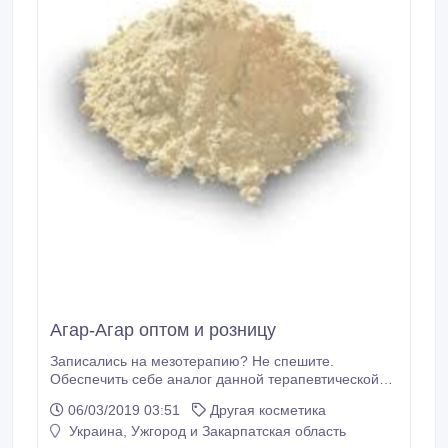
Агар-Агар оптом и розницу
Записались на мезотерапию? Не спешите.
Обеспечить себе аналог данной терапевтической
процедуры под силу практически каждой женщине в
06/03/2019 03:51
Другая косметика
домашних условиях. Знакомьтесь – водоросль агар-
Украина, Ужгород и Закарпатская область
агар. Китай и Япония хранили целебные свойства