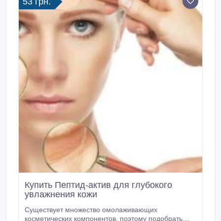
53 грн.
служить Вам «верой и правдой» и дарить
настоящую молодость.
Купить Пептид-актив для глубокого
увлажнения кожи
Существует множество омолаживающих
косметических компонентов, поэтому подобрать