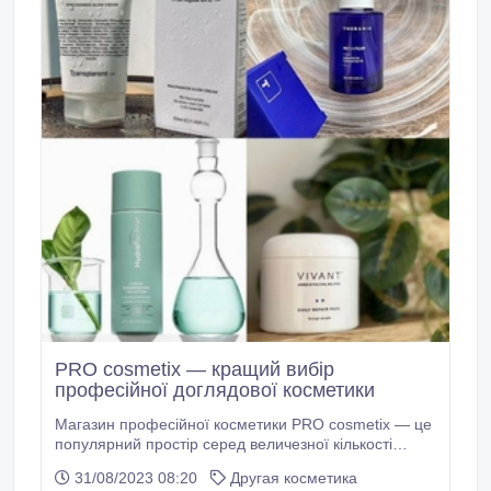
PRO cosmetix — кращий вибір
професійної доглядової косметики
Магазин професійної косметики PRO cosmetix — це
популярний простір серед величезної кількості
жінок. Тут зібрано всі улюблені бренди сучасних
31/08/2023 08:20
Другая косметика
дівчат, і звісно ж ті, які так часто рекомендують