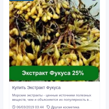
Купить Экстракт Фукуса
Морские экстракты - ценные источники полезных
веществ, чем и объясняется их популярность в
косметической индустрии. Особенно полезен фукус
06/03/2019 03:44
Другая косметика
пузырчатый - водоросль коричневого цвета с