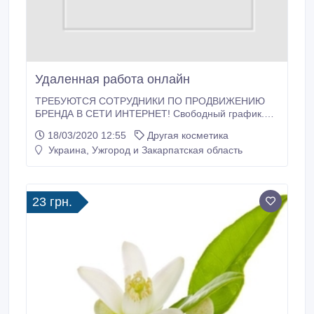
Удаленная работа онлайн
ТРЕБУЮТСЯ СОТРУДНИКИ ПО ПРОДВИЖЕНИЮ
БРЕНДА В СЕТИ ИНТЕРНЕТ! Свободный график.
Доход высокий. Занятость от 2 часов в день.
18/03/2020 12:55
Другая косметика
Наличие компьютера. Всё официально. Подходит
Украина, Ужгород и Закарпатская область
для молодых мам, домохозяек и просто для тех,
кому нужны ДЕНЬГИ. Обязанности: - подбор и
адаптация персонала; - обучение персонала; -
разработка мотивационных схем; - анализ
23 грн.
эффективности работы сотрудников.