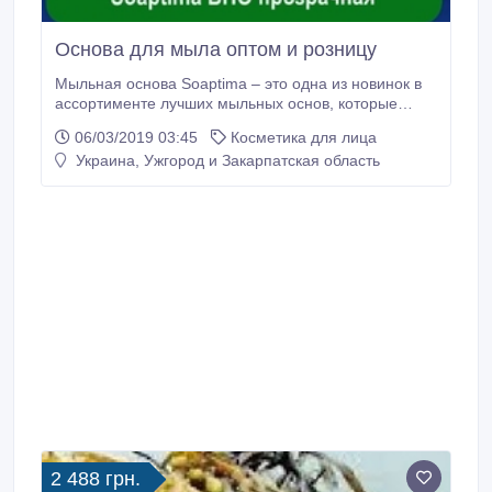
Основа для мыла оптом и розницу
Мыльная основа Soaptima – это одна из новинок в
ассортименте лучших мыльных основ, которые
представлены на нашем сайте. Преимущество
06/03/2019 03:45
Косметика для лица
мыльной основы Soaptima в отсутствии видового
Украина, Ужгород и Закарпатская область
разнообразия при возможности самостоятельного
создания множества видов основы. Если так можно
выразится – это конструктор для мыловара.
2 488 грн.