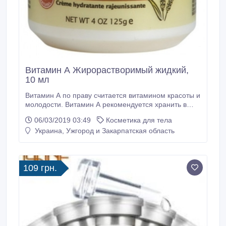
Витамин А Жирорастворимый жидкий,
10 мл
Витамин A по праву считается витамином красоты и
молодости. Витамин A рекомендуется хранить в
темном прохладном месте, так как он при
06/03/2019 03:49
Косметика для тела
попадании прямых солнечных лучей начинает
Украина, Ужгород и Закарпатская область
окисляться. Подходит для создания косметики с
омолаживающим эффектом. Отлично справляется
с лечением растяжек и стрий. Не растворим в воде.
109 грн.