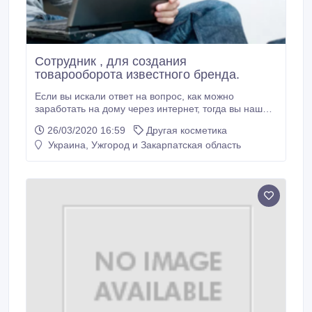
Сотрудник , для создания
товарооборота известного бренда.
Если вы искали ответ на вопрос, как можно
заработать на дому через интернет, тогда вы нашли
его. Работая с нами, товары никому продавать, не
26/03/2020 16:59
Другая косметика
придётся. И уж тем более, не нужно будет
Украина, Ужгород и Закарпатская область
затариваться упаковками с товаром с их
последующей перепродажей. Имея пару-тройку
часов свободного времени и наличие компьютера
со стабильным интернетом, вы без проблем
сможете заработать себе на безбедную жизнь.