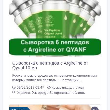
Сыворотка 6 пептидов с Argireline от
Qyanf 10 мл
Косметические средства, основными компонентами
которых являются пептиды, - настоящий
революционный прорыв в мире современной
06/03/2019 03:47
Косметика для лица
косметологии. С каждым днем пептидная косметика
Украина, Ужгород и Закарпатская область
завоевывает сердца ее приверженцев, давая
удивительные и быстрые результаты. Магазин
«Мыло Опт» предлагает Вам исключительные
новинки пептидных препаратов, призванных