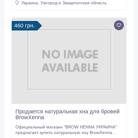
Украина, Ужгород и Закарпатская область
знаменитості та відомі інфлюенсери. PRO cosmetix
обирають за ряд переваг: - Широкий асортимент
продукції, який регулярно поповнюється
актуальними новинками.
460 грн.
Продается натуральная хна для бровей
BrowXenna
Официальный магазин "BROW HENNA УКРАИНА"
предлагает купить натуральную хну BrowXenna