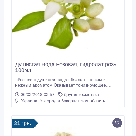
Душистая Вода Розовая, гидролат розы
100мл
«Розовая» душистая вода обладает тонким и
нежным ароматом.Оказывает тонизирующее,
освежающее, увлажняющее, антисептическое и
06/03/2019 03:52
Другая косметика
противовоспалительное действие. Придает коже
Украина, Ужгород и Закарпатская область
здоровый вид и приятный запах. Не содержит
спирта. Рекомендуется для нанесения на кожу лица
и шеи. "Розовая" душистая вода обладает
превосходным бактерицидным свойством, является
31 грн.
эффективным средством для лечения ангин,
тонзиллитов, конъюнктивитов и многих других
воспалительных процессов.