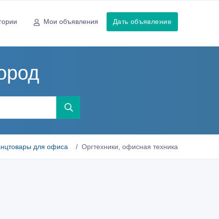
гории
Мои объявления
Дать объявление
ород
анцтовары для офиса
Оргтехники, офисная техника