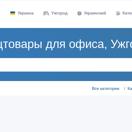
Украина
Ужгород
Украинский
Кате
цтовары для офиса, Ужг
Все категории
К