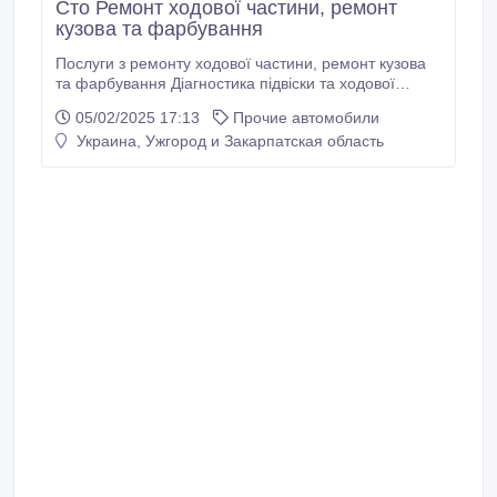
Сто Ремонт ходової частини, ремонт
кузова та фарбування
Послуги з ремонту ходової частини, ремонт кузова
та фарбування Діагностика підвіски та ходової
частини. Заміна амортизаторів, стійок та пружин.
05/02/2025 17:13
Прочие автомобили
Заміна важелів, кульових опор та сайлентблоків.
Украина, Ужгород и Закарпатская область
Ремонт чи заміна ШРУСів (шарнірів рівних кутових
швидкостей). Регулювання розвалу-сходження коліс.
Заміна рульових тяг та наконечників.