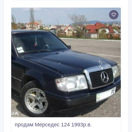
після ДТП, викуповуємо, несправні автомобілі, биті
авто, викуп авто, які потребують капітального
ремонту, авто викуп будь-яких марок і років випуску.
продам Мерседес 124 1993р.в.