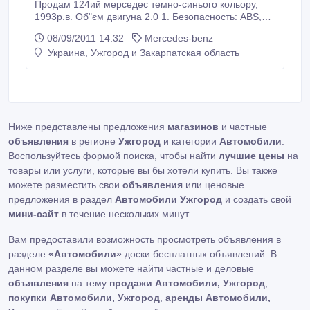
Продам 124ий мерседес темно-синього кольору,
1993р.в. Об"єм двигуна 2.0 1. Безопасность: ABS,
Иммобилайзер, Подушка безопасности (Airbag),
08/09/2011 14:32
Mercedes-benz
Сигнализация, Центральный замок; 2. Комфорт:
Украина, Ужгород и Закарпатская область
Люк, Подогрев зеркал, Усилитель руля; 3.
Мультимедиа: MP3, Акустика, Магнитола; 4.
Ниже представлены предложения
магазинов
и частные
объявления
в регионе
Ужгород
и категории
Автомобили
.
Воспользуйтесь формой поиска, чтобы найти
лучшие цены
на
товары или услуги, которые вы бы хотели купить. Вы также
можете разместить свои
объявления
или ценовые
предложения в раздел
Автомобили Ужгород
и создать свой
мини-сайт
в течение нескольких минут.
Вам предоставили возможность просмотреть объявления в
разделе
«Автомобили»
доски бесплатных объявлений. В
данном разделе вы можете найти частные и деловые
объявления
на тему
продажи Автомобили, Ужгород
,
покупки Автомобили, Ужгород
,
аренды Автомобили,