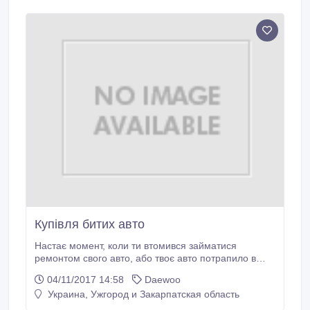
внешний вид - раскрашен под украинскую хату (см.
Купівля битих авто
Настає момент, коли ти втомився займатися
ремонтом свого авто, або твоє авто потрапило в
ДТП, а ремонтувати дуже дорого, а на нову машину
04/11/2017 14:58
Daewoo
не вистачає грошей! Ми допоможемо Вам здійснити
Украина, Ужгород и Закарпатская область
Вашу мрію! Наша компанія: Toп-Викуп протягом
багатьох років займається викупом, автомобілів