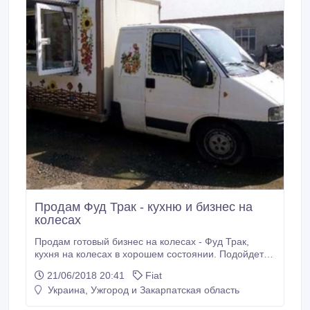
Продам Фуд Трак - кухню и бизнес на
колесах
Продам готовый бизнес на колесах - Фуд Трак,
кухня на колесах в хорошем состоянии. Подойдет
для организации бизнеса в сфере уличной еды. Все
21/06/2018 20:41
Fiat
в рабочем состоянии, в комплекте: холодильник,
Украина, Ужгород и Закарпатская область
установка по розливу пива (на 3 крана), контактный
гриль, гриль для сосисок. Имеет креативный